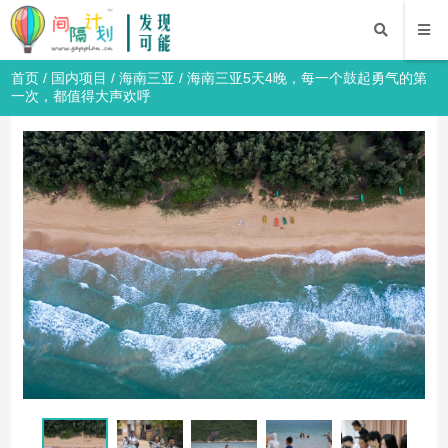
首页
/
国内项目
/
海南三亚
/ 海南三亚5天4晚，每一个鼓起勇气的第
一次，都值得大声欢呼