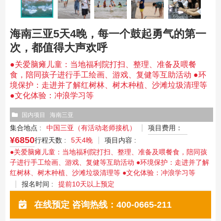
海南三亚5天4晚，每一个鼓起勇气的第一
次，都值得大声欢呼
●关爱脑瘫儿童：当地福利院打扫、整理、准备及喂餐
食，陪同孩子进行手工绘画、游戏、复健等互助活动 ●环
境保护：走进并了解红树林、树木种植、沙滩垃圾清理等
●文化体验：冲浪学习等
国内项目
海南三亚
集合地点 :
中国三亚（有活动老师接机）
项目费用：
¥6850
行程天数 :
5天4晚
项目内容 :
●关爱脑瘫儿童：当地福利院打扫、整理、准备及喂餐食，陪同孩
子进行手工绘画、游戏、复健等互助活动 ●环境保护：走进并了解
红树林、树木种植、沙滩垃圾清理等 ●文化体验：冲浪学习等
报名时间 :
提前10天以上预定
在线预定 咨询热线：400-0665-211