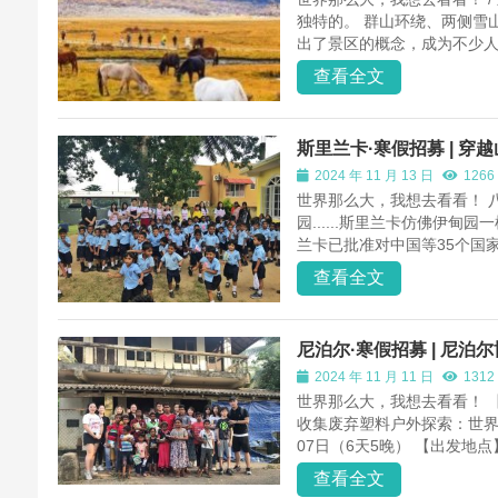
独特的。 群山环绕、两侧雪
出了景区的概念，成为不少人心
查看全文
斯里兰卡·寒假招募 | 
2024 年 11 月 13 日
1266
世界那么大，我想去看看！ 
园......斯里兰卡仿佛伊甸
兰卡已批准对中国等35个国家
查看全文
尼泊尔·寒假招募 | 尼
2024 年 11 月 11 日
1312
世界那么大，我想去看看！ 
收集废弃塑料户外探索：世界和
07日（6天5晚） 【出发地点】
查看全文