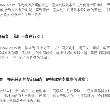
ao, a tutti! 作为欧洲文明的摇篮，意大利以其丰富的文化遗产而闻名，
典时代到文艺复兴时期、再到现代，意大利一直是艺术爱好者的天堂。 这
杰作如今点缀在世界上最负...
 动物保育，我们一直在行动！
HANGSHA 虎，被誉为“兽中之王”，在中国文化中，是正义、勇猛、威
国粹京剧脸谱、飞檐斗拱的中国建筑、巍峨蜿蜒的长城一起，早已深深融
洪流中。 虎，站在食物链的顶端，...
签畅游！在南纬8°的梦幻岛屿，解锁你的专属寒假课堂！
热带丛林、火山庙宇、粉色海滩、古石雕群、悬崖险峰……还有世界排名
、淳朴自然的人文风情。 巴厘岛，作为无数人心中的度假胜地，绝对配得
胜地，巴厘岛全年适合游玩。...