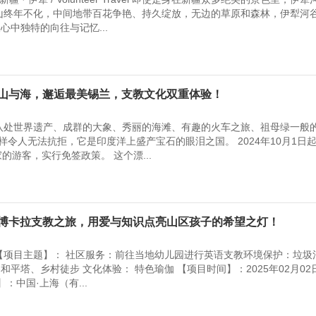
山终年不化，中间地带百花争艳、持久绽放，无边的草原和森林，伊犁河
中独特的向往与记忆...
穿越山与海，邂逅最美锡兰，支教文化双重体验！
八处世界遗产、成群的大象、秀丽的海滩、有趣的火车之旅、祖母绿一般
园一样令人无法抗拒，它是印度洋上盛产宝石的眼泪之国。 2024年10月1日
的游客，实行免签政策。 这个漂...
泊尔博卡拉支教之旅，用爱与知识点亮山区孩子的希望之灯！
【项目主题】： 社区服务：前往当地幼儿园进行英语支教环境保护：垃圾
平塔、乡村徒步 文化体验： 特色瑜伽 【项目时间】：2025年02月02日
：中国·上海（有...