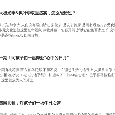
加拿大极光季&枫叶季双重盛宴，怎么能错过？
 抵达加拿大 人们没有理由错过 多伦多 是安省首府 是闻名遐迩的多元
 多元文化造就这里繁华景象 兼收并蓄、包容开阔 所以它能集百家之长 设
装点街头巷尾 如果你想...
仅此一期！同孩子们一起奔赴“心中的日月”
中国有桃花源 西方有乌托邦 不得不说，在理想生活的追寻上 人类从未停
·希尔顿 在小说《消失的地平线》中 虚构了一片神秘之地： 位于喜马拉雅山
这里就成为人间乐土...
 在雪国北疆，许孩子们一场冬日之梦
 · 伊犁 / Volunteer Travel 即使是身在新疆众多绝美的景色里，伊