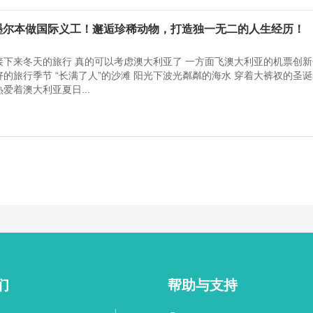
| 去墨尔本做国际义工！邂逅珍稀动物，打造独一无二的人生经历！
接下来冬天的旅行 真的可以考虑澳大利亚了 一方面飞澳大利亚的机票创新
的旅行季节 “长满了人”的沙滩 阳光下波光粼粼的海水 穿着大裤衩的圣诞
爱着澳大利亚夏日...
们
帮助与支持