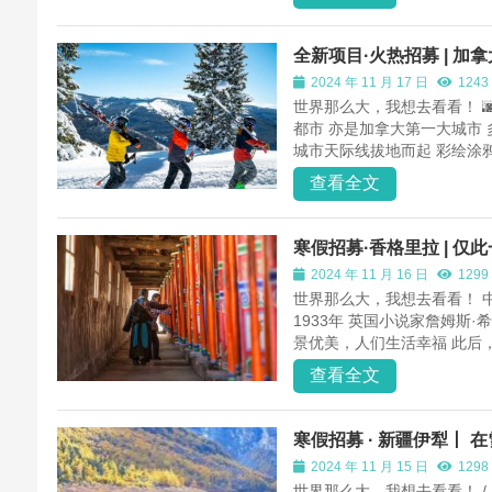
全新项目·火热招募 | 
2024 年 11 月 17 日
1243
世界那么大，我想去看看！ 
都市 亦是加拿大第一大城市
城市天际线拔地而起 彩绘涂鸦
查看全文
寒假招募·香格里拉 | 
2024 年 11 月 16 日
1299
世界那么大，我想去看看！ 
1933年 英国小说家詹姆斯
景优美，人们生活幸福 此后，
查看全文
寒假招募 · 新疆伊犁丨
2024 年 11 月 15 日
1298
世界那么大，我想去看看！ / 新疆