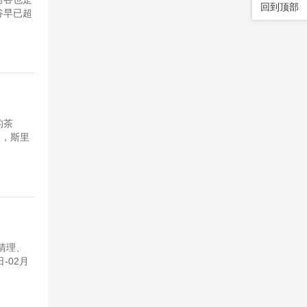
回到顶部
谷早已超
的茶
起，斯里
清理、
-02月