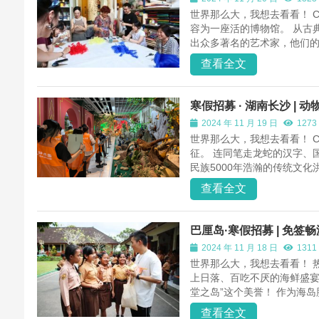
世界那么大，我想去看看！ Ci
容为一座活的博物馆。 从古
出众多著名的艺术家，他们的
查看全文
寒假招募 · 湖南长沙 |
2024 年 11 月 19 日
1273
世界那么大，我想去看看！ C
征。 连同笔走龙蛇的汉字、
民族5000年浩瀚的传统文化
查看全文
巴厘岛·寒假招募 | 免
2024 年 11 月 18 日
1311
世界那么大，我想去看看！ 
上日落、百吃不厌的海鲜盛宴
堂之岛”这个美誉！ 作为海岛
查看全文