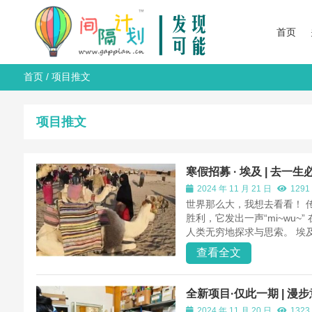
首页
首页
/
项目推文
项目推文
寒假招募 · 埃及 | 
2024 年 11 月 21 日
1291
世界那么大，我想去看看！ 
胜利，它发出一声“mi~wu
人类无穷地探求与思索。 埃及
查看全文
全新项目·仅此一期 | 
2024 年 11 月 20 日
1323