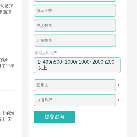
经常被形
里涌现
预期人均消费
严的象
1~499n500~1000n1000~2000n200
进了中华
以上
*
*
前十的海
上“天