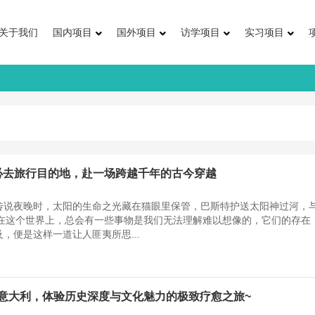
关于我们
国内项目
国外项目
访学项目
实习项目
去一生必去旅行目的地，赴一场跨越千年的古今穿越
传说夜晚时，太阳的生命之光藏在猫眼里保管，巴斯特护送太阳神过河，
~” 在这个世界上，总会有一些事物是我们无法理解难以想像的，它们的存在
，便是这样一道让人匪夷所思...
漫步意大利，体验历史深度与文化魅力的极致疗愈之旅~