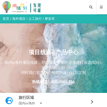
首页
/
海外项目
/
义工旅行
/
摩洛哥
项目线路&产品中心
国内&海外项目线路，可以通过下面的选项进行筛选找到心
动的间隔计划
同时我们也提供个性化的旅行计划定制
热线电话：400-0665-211
旅行区域
国内or海外