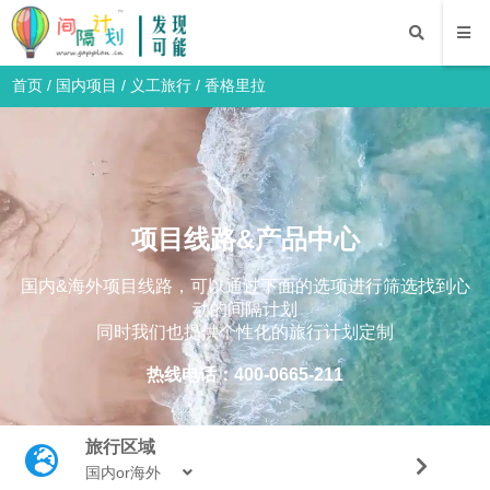
首页
/
国内项目
/
义工旅行
/
香格里拉
项目线路&产品中心
国内&海外项目线路，可以通过下面的选项进行筛选找到心
动的间隔计划
同时我们也提供个性化的旅行计划定制
热线电话：400-0665-211
旅行区域
国内or海外