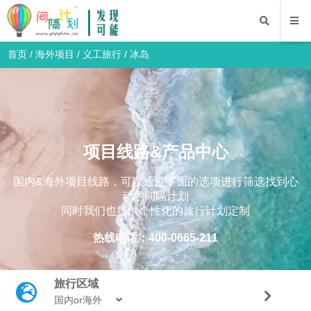
首页
/
海外项目
/
义工旅行
/
冰岛
项目线路&产品中心
国内&海外项目线路，可以通过下面的选项进行筛选找到心
动的间隔计划
同时我们也提供个性化的旅行计划定制
热线电话：400-0665-211
旅行区域
国内or海外