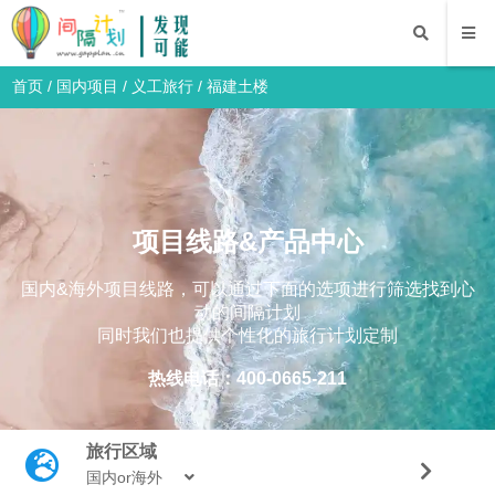
首页
/
国内项目
/
义工旅行
/
福建土楼
项目线路&产品中心
国内&海外项目线路，可以通过下面的选项进行筛选找到心
动的间隔计划
同时我们也提供个性化的旅行计划定制
热线电话：400-0665-211
旅行区域
国内or海外