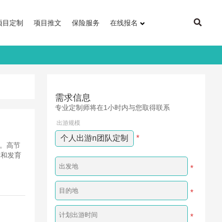
项目定制
项目推文
保险服务
在线报名
需求信息
专业定制师将在1小时内与您取得联系
出游规模
个人出游n团队定制
*
要。高节
学和发育
*
*
*