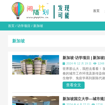
首页
首页
/
访学项目
/
新加坡
新加坡
新加坡·访学项目 | 新
2024 年 12 月 19 日
1248
世界那么大，我想去看看！ 随
奏的城市工作环境及新传染
生物学、免疫学再到新陈代谢
查看全文
新加坡国立大学—城市规
2024 年 4 月 22 日
1718