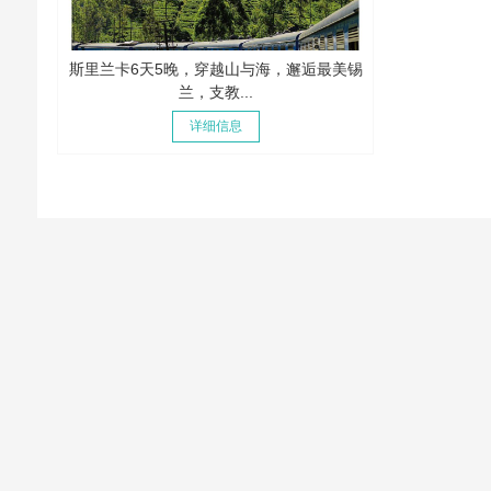
斯里兰卡6天5晚，穿越山与海，邂逅最美锡
兰，支教...
详细信息