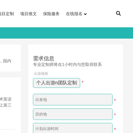
项目定制
项目推文
保险服务
在线报名
需求信息
，国内
专业定制师将在1小时内与您取得联系
出游规模
个人出游n团队定制
*
学术英语
*
史上第三
*
*