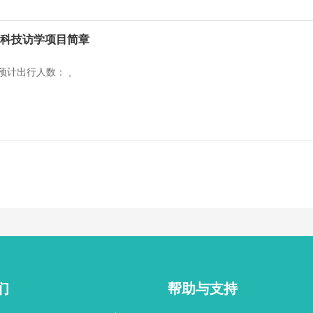
来科技访学项目简章
预计出行人数： ,
们
帮助与支持