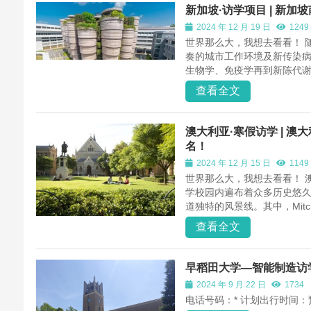
新加坡·访学项目 | 新
2024 年 12 月 19 日
1249
世界那么大，我想去看看！ 随
奏的城市工作环境及新传染
生物学、免疫学再到新陈代谢
查看全文
澳大利亚·寒假访学 | 
名！
2024 年 12 月 15 日
1149
世界那么大，我想去看看！ 澳
学校园内遍布着众多历史悠
道独特的风景线。其中，Mitch.
查看全文
早稻田大学—智能制造访
2024 年 9 月 22 日
1734
电话号码：* 计划出行时间：