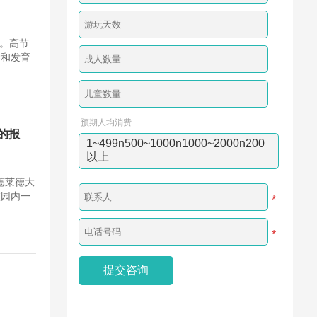
要。高节
学和发育
预期人均消费
的报
1~499n500~1000n1000~2000n200
以上
德莱德大
校园内一
*
*