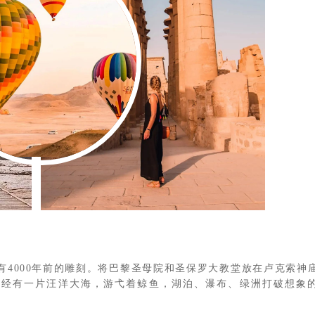
。
4000年前的雕刻。将巴黎圣母院和圣保罗大教堂放在卢克索神
，曾经有一片汪洋大海，游弋着鲸鱼，湖泊、瀑布、绿洲打破想象