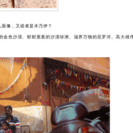
人面像，又或者是木乃伊？
的金色沙漠、郁郁葱葱的沙漠绿洲、滋养万物的尼罗河、高大雄