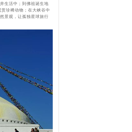
市井生活中；到佛祖诞生地
观赏珍稀动物；在大峡谷中
自然景观，让孤独星球旅行