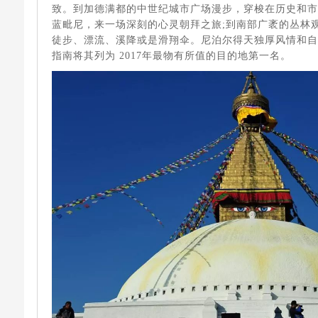
致。到加德满都的中世纪城市广场漫步，穿梭在历史和
蓝毗尼，来一场深刻的心灵朝拜之旅;到南部广袤的丛林
徒步、漂流、溪降或是滑翔伞。尼泊尔得天独厚风情和
指南将其列为 2017年最物有所值的目的地第一名。