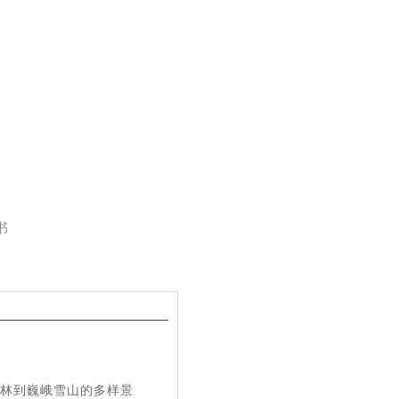
书
丛林到巍峨雪山的多样景