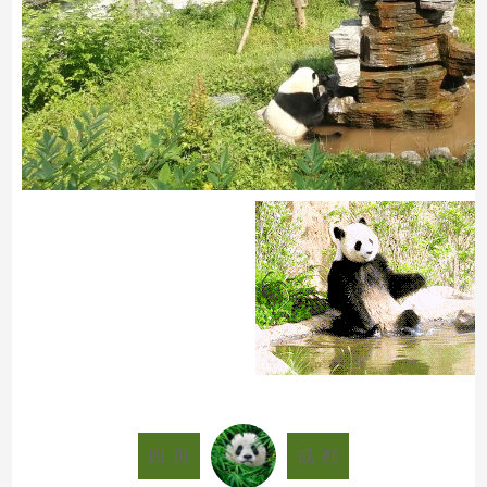
四 川
成 都