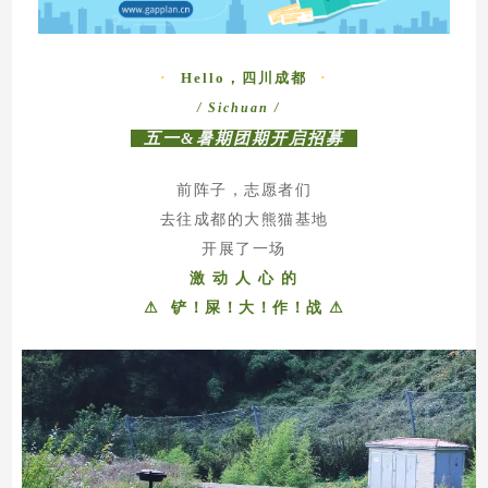
·
Hello，四川成都
·
/ Sichuan /
五一&暑期团期开启招募
前阵子，志愿者们
去往成都的大熊猫基地
开展了一场
激 动 人 心 的
⚠ 铲！屎！大！作！战 ⚠