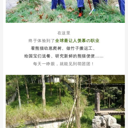
在这里
终于体验到了
全球最让人羡慕の职业
看熊猫幼崽爬树、做竹子搬运工、
给国宝们送餐、
研究新鲜的熊猫便便……
每天一睁眼，就能见到萌团团！