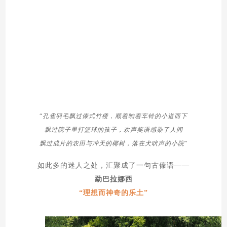
“
孔雀羽毛飘过傣式竹楼，顺着响着车铃的小道而下
飘过院子里打篮球的孩子，欢声笑语感染了人间
飘过成片的农田与冲天的椰树，落在犬吠声的小院
”
如此多的迷人之处，汇聚成了一句古傣语——
勐巴拉娜西
“理想而神奇的乐土”