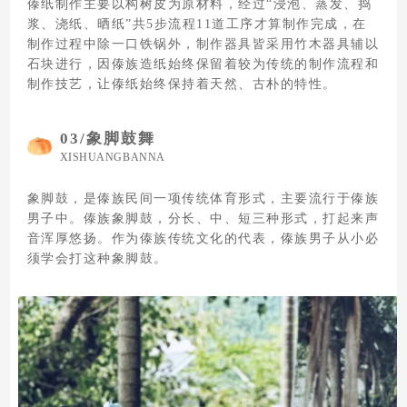
傣纸制作主要以构树皮为原材料，经过“浸泡、蒸发、捣
浆、浇纸、晒纸”共5步流程11道工序才算制作完成，在
制作过程中除一口铁锅外，制作器具皆采用竹木器具辅以
石块进行，因傣族造纸始终保留着较为传统的制作流程和
制作技艺，让傣纸始终保持着天然、古朴的特性。
03/
象脚鼓舞
XISHUANGBANNA
象脚鼓，是傣族民间一项传统体育形式，主要流行于傣族
男子中。傣族象脚鼓，分长、中、短三种形式，打起来声
音浑厚悠扬。作为傣族传统文化的代表，傣族男子从小必
须学会打这种象脚鼓。