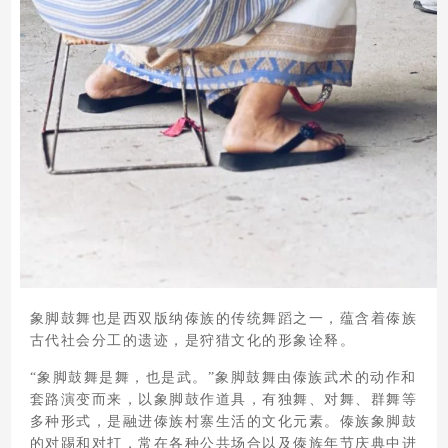
象脚鼓舞也是西双版纳傣族的传统舞蹈之一，蕴含着傣族
古代社会分工的遗迹，是狩猎文化的形象诠释。
“象脚鼓舞是舞，也是武。”象脚鼓舞由傣族武术的动作和
套路演变而来，以象脚鼓作道具，有独舞、对舞、群舞等
多种形式，是融进傣族村寨生活的文化元素。傣族象脚鼓
的对踢和对打，常在各种公共场合以及傣族年节庆典中进