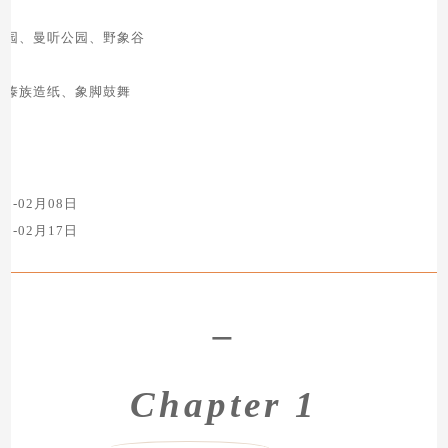
物园、曼听公园、野象谷
、傣族造纸、象脚鼓舞
期
3日-02月08日
2日-02月17日
–
Chapter 1