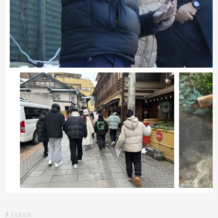
索
/
JAPAN