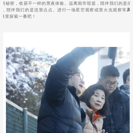
自然秘密，收获不一样的黑夜体验。远离闹市喧嚣，陪伴我们的是虫
光，陪伴我们的是流萤点点。进行一场星空观察或萤火虫观察等
高
森林里探索一番吧！