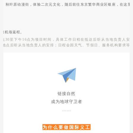
塔、秋叶原动漫街，体验二次元文化，随后前往东京繁华商业区银座，在这里
。
东京机场返程。
8点30至下午16点为项目时间，具体工作日程在抵达后听从当地负责人安
作地点后听从当地负责人的安排；日程会因天气、节假日、服务机构要求等
链接自然
成为地球守卫者
……
为什么要做国际义工