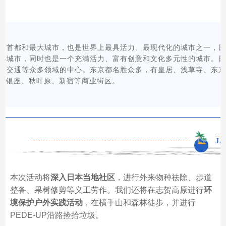
的首都和最大城市，也是世界上最具活力、最现代化的城市之一，
心城市，同时也是一个充满活力、富有创意和文化多元性的城市。
、交通等众多领域的中心。东京都名胜众多，有皇居、浅草寺、东
有银座、秋叶原、新宿等商业街区。
J
本次活动将
深入日本当地社区
，进行外来物种祛除、步道
整备、果树修剪等义工劳作。我们还将在志贺高原进行
环
境保护户外实践活动
，在横手山和森林徒步，并进行
PEDE-UP沿路捡拾垃圾。