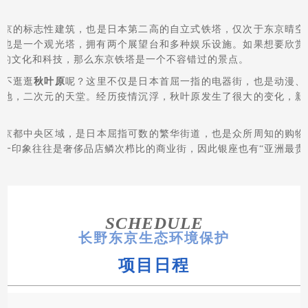
东京的标志性建筑，也是日本第二高的自立式铁塔，仅次于东京晴空
，也是一个观光塔，拥有两个展望台和多种娱乐设施。如果想要欣赏
本的文化和科技，那么东京铁塔是一个不容错过的景点。
能不逛逛
秋叶原
呢？这里不仅是日本首屈一指的电器街，也是动漫、
圣地，二次元的天堂。经历疫情沉浮，秋叶原发生了很大的变化，新
。
东京都中央区域，是日本屈指可数的繁华街道，也是众所周知的购物
第一印象往往是奢侈品店鳞次栉比的商业街，因此银座也有“亚洲最贵
SCHEDULE
长野东京生态环境保护
项目日程