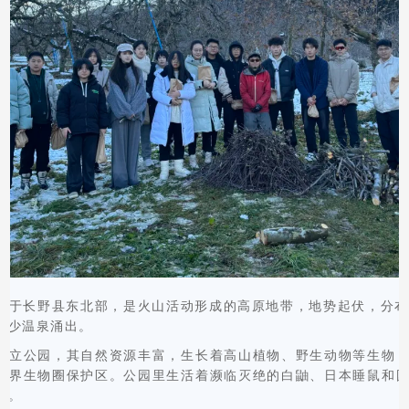
位于长野县东北部，是火山活动形成的高原地带，地势起伏，分布
不少温泉涌出。
国立公园，其自然资源丰富，生长着高山植物、野生动物等生物
世界生物圈保护区。公园里生活着濒临灭绝的白鼬、日本睡鼠和
等。