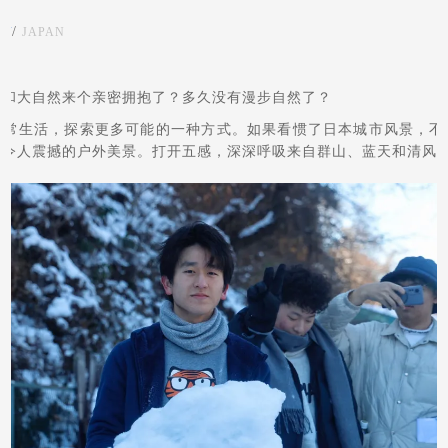
验
/
JAPAN
有和大自然来个亲密拥抱了？多久没有漫步自然了？
日常生活，探索更多可能的一种方式。如果看惯了日本城市风景，不
些令人震撼的户外美景。打开五感，深深呼吸来自群山、蓝天和清风