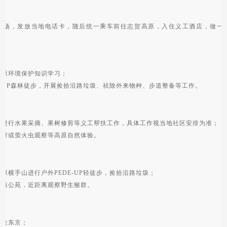
机场，发放当地电话卡，随后统一乘车前往志贺高原，入住义工酒店，做一
高原环境保护知识学习；
E-UP森林徒步，开展捡拾沿路垃圾、祛除外来物种、步道整备等工作。
园进行水果采摘、果树修剪等义工帮扶工作，具体工作视当地社区安排为准；
观察或萤火虫观察等高原自然体验。
原横手山进行户外PEDE-UP轻徒步，捡拾沿路垃圾；
野猿公苑，近距离观察野生猴群。
前往东京；