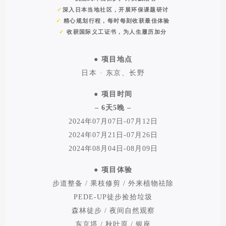
✓
深入日本当地社区，开展
环保课题研讨
✓
精心规划行程，每时每刻收获最佳体验
✓
收获国际义工证书，为人生履历加分
●
项目地点
日本 · 东京、长野
●
项目时间
– 6天5晚 –
2024年07月07日-07月12日
2024年07月21日-07月26日
2024年08月04日-08月09日
●
项目体验
步道整备 / 果枝修剪 / 外来植物祛除
PEDE-UP徒步捡拾垃圾
森林徒步 / 夜间自然观察
东京塔 / 秋叶原 / 银座