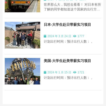
世界那么大，我想去看看！ 对日本有所
了解的同学都知道这个国家的出行方式
和交通体系有多么错综复杂。日本的交
通网络异常发达，高速公路四通八达，
JR国铁和新干线构成了全国的主要铁路
日本-大学生赴日带薪实习项目
网，而城市电车和地铁则如同密集的蜘
蛛网一般贯穿各个城市。对于初次抵达
2024 年 3 月 24 日
1777
日本进...
计划出行时间：预计出行人数： ,
美国-大学生赴美带薪实习项目
2024 年 1 月 15 日
1721
计划出行时间：预计出行人数： ,