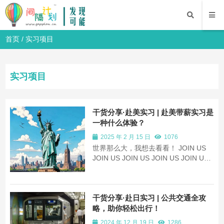
首页
/
实习项目
实习项目
干货分享·赴美实习 | 赴美带薪实习是
一种什么体验？
2025 年 2 月 15 日
1076
世界那么大，我想去看看！ JOIN US
JOIN US JOIN US JOIN US JOIN US
你是否渴望丰富自己的大学生活？是否
希望开拓视野，丰富自己的经历，提升
自己的能力？现在，机会来了！我们诚
干货分享·赴日实习 | 公共交通全攻
挚地邀请你加入赴美实习项目，在这
里，你将开启一段全新的旅程。
略，助你轻松出行！
PART...
2024 年 12 月 19 日
1286