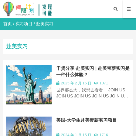
首页
/
实习项目
/
赴美实习
赴美实习
干货分享·赴美实习 | 赴美带薪实习是
一种什么体验？
2025 年 2 月 15 日
1071
世界那么大，我想去看看！ JOIN US
JOIN US JOIN US JOIN US JOIN US
你是否渴望丰富自己的大学生活？是否
希望开拓视野，丰富自己的经历，提升
自己的能力？现在，机会来了！我们诚
美国-大学生赴美带薪实习项目
挚地邀请你加入赴美实习项目，在这
里，你将开启一段全新的旅程。
PART...
2024 年 1 月 15 日
1716