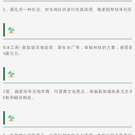
体验，遇见另一种生活。对当地社区进行垃圾清理、敬老院帮扶等社区
都
大供水工程–新加坡滨海堤坝、新生水厂等，体验科技的力量，感受新
格的吸引力。
化
小印度、娘惹街等当地华裔、印度裔文化景点，体验新加坡的多元文化
活体验和融洽相处。
光