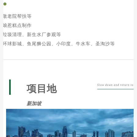
re
：敬老院帮扶等
：娘惹糕点制作
：垃圾清理、新生水厂参观等
：环球影城、鱼尾狮公园、小印度、牛水车、圣淘沙等
项目地
Slow down and return to n
新加坡